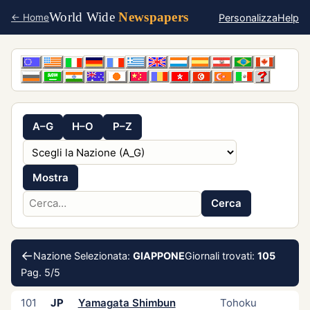
World Wide
Newspapers
Personalizza
Help
← Home
A–G
H–O
P–Z
Mostra
Cerca
←
Nazione Selezionata:
GIAPPONE
Giornali trovati:
105
Pag. 5/5
101
JP
Yamagata Shimbun
Tohoku