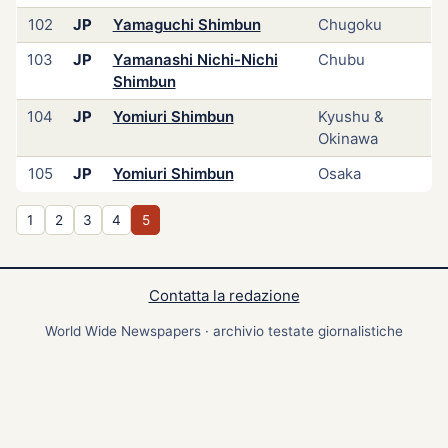
102
JP
Yamaguchi Shimbun
Chugoku
103
JP
Yamanashi Nichi-Nichi
Chubu
Shimbun
104
JP
Yomiuri Shimbun
Kyushu &
Okinawa
105
JP
Yomiuri Shimbun
Osaka
1
2
3
4
5
Contatta la redazione
World Wide Newspapers · archivio testate giornalistiche