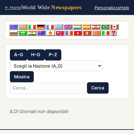
World Wide
Newspapers
Personalizza
Help
← Home
A–G
H–O
P–Z
Mostra
Cerca
(LO) Giornali non disponibili