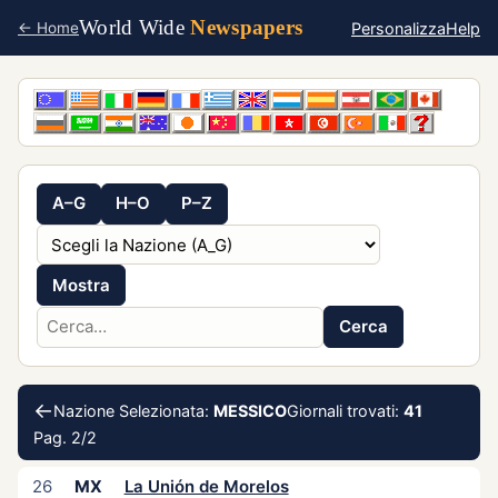
World Wide
Newspapers
Personalizza
Help
← Home
A–G
H–O
P–Z
Mostra
Cerca
←
Nazione Selezionata:
MESSICO
Giornali trovati:
41
Pag. 2/2
26
MX
La Unión de Morelos