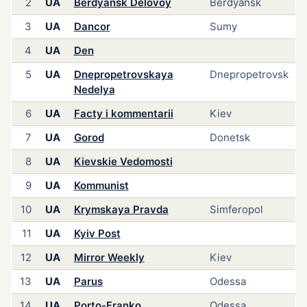
2
UA
Berdyansk Delovoy
Berdyansk
3
UA
Dancor
Sumy
4
UA
Den
5
UA
Dnepropetrovskaya
Dnepropetrovsk
Nedelya
6
UA
Facty i kommentarii
Kiev
7
UA
Gorod
Donetsk
8
UA
Kievskie Vedomosti
9
UA
Kommunist
10
UA
Krymskaya Pravda
Simferopol
11
UA
Kyiv Post
12
UA
Mirror Weekly
Kiev
13
UA
Parus
Odessa
14
UA
Porto-Franko
Odessa