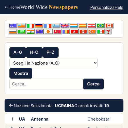
World Wide
Newspapers
Personalizza
Help
← Home
A–G
H–O
P–Z
Mostra
Cerca
←
Nazione Selezionata:
UCRAINA
Giornali trovati:
19
1
UA
Antenna
Cheboksari