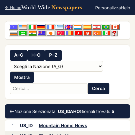
World Wide
Newspapers
Personalizza
Help
← Home
A–G
H–O
P–Z
Mostra
Cerca
←
Nazione Selezionata:
US_IDAHO
Giornali trovati:
5
1
US_ID
Mountain Home News