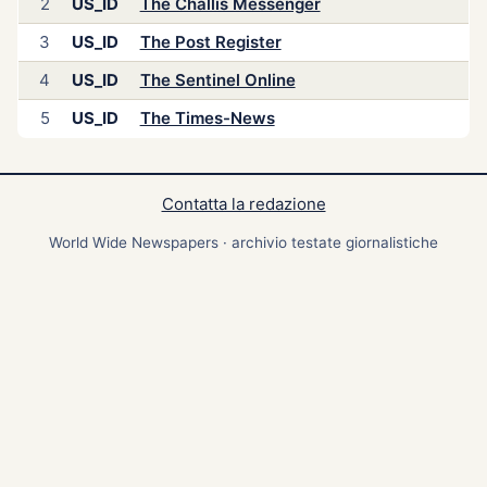
2
US_ID
The Challis Messenger
3
US_ID
The Post Register
4
US_ID
The Sentinel Online
5
US_ID
The Times-News
Contatta la redazione
World Wide Newspapers · archivio testate giornalistiche