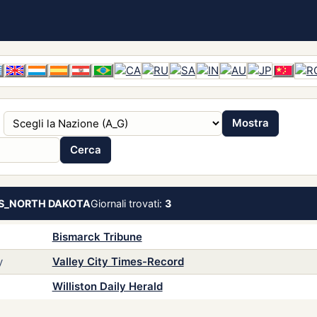
Mostra
Cerca
S_NORTH DAKOTA
Giornali trovati:
3
Bismarck Tribune
y
Valley City Times-Record
Williston Daily Herald