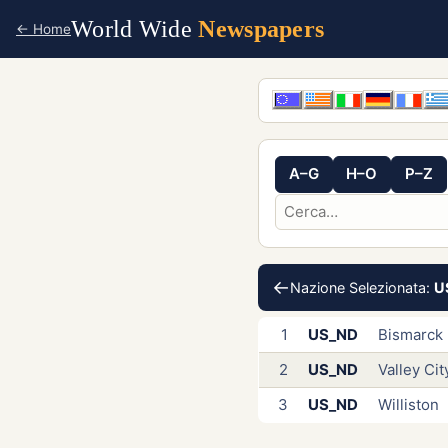
World Wide
Newspapers
← Home
A–G
H–O
P–Z
←
Nazione Selezionata:
U
1
US_ND
Bismarck
2
US_ND
Valley Cit
3
US_ND
Williston