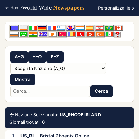
World Wide
Newspapers
Personalizza
Help
← Home
A–G
H–O
P–Z
Mostra
Cerca
←
Nazione Selezionata:
US_RHODE ISLAND
Giornali trovati:
6
1
US_RI
Bristol Phoenix Online