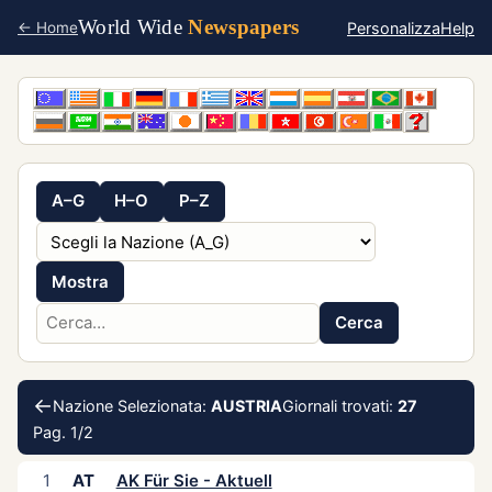
World Wide
Newspapers
Personalizza
Help
← Home
A–G
H–O
P–Z
Mostra
Cerca
←
Nazione Selezionata:
AUSTRIA
Giornali trovati:
27
Pag. 1/2
1
AT
AK Für Sie - Aktuell