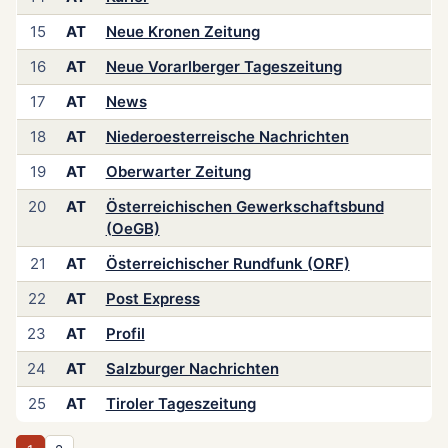
15
AT
Neue Kronen Zeitung
16
AT
Neue Vorarlberger Tageszeitung
17
AT
News
18
AT
Niederoesterreische Nachrichten
19
AT
Oberwarter Zeitung
20
AT
Österreichischen Gewerkschaftsbund
(OeGB)
21
AT
Österreichischer Rundfunk (ORF)
22
AT
Post Express
23
AT
Profil
24
AT
Salzburger Nachrichten
25
AT
Tiroler Tageszeitung