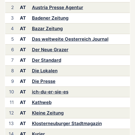
2
AT
Austria Presse Agentur
3
AT
Badener Zeitung
4
AT
Bazar Zeitung
5
AT
Das weltweite Oesterreich Journal
6
AT
Der Neue Grazer
7
AT
Der Standard
8
AT
Die Lokalen
9
AT
Die Presse
10
AT
ich-du-er-sie-es
11
AT
Kathweb
12
AT
Kleine Zeitung
13
AT
Klosterneuburger Stadtmagazin
14
AT
Kurier