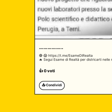
……………..
🔴 😱 https://t.me/EsameDiRealta 

🔥 Segui Esame di Realtà per districarti nell
👍 0 voti
📤 Condividi